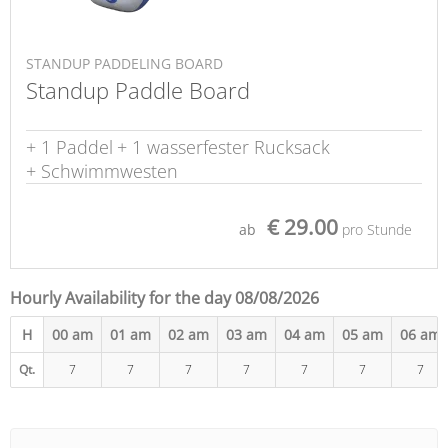
STANDUP PADDELING BOARD
Standup Paddle Board
+ 1 Paddel
+ 1 wasserfester Rucksack
+ Schwimmwesten
€ 29.00
ab
pro Stunde
Hourly Availability for the day 08/08/2026
H
00 am
01 am
02 am
03 am
04 am
05 am
06 am
Qt.
7
7
7
7
7
7
7