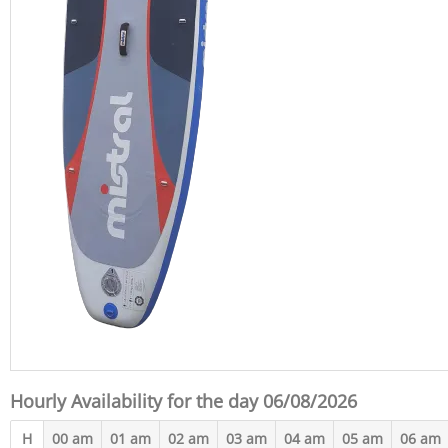
Hourly Availability for the day 06/08/2026
H
00 am
01 am
02 am
03 am
04 am
05 am
06 am