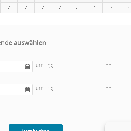
7
7
7
7
7
7
7
7
ende auswählen
um
:
09
00
um
:
19
00