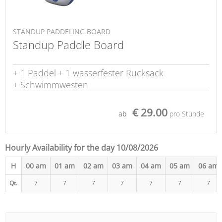
STANDUP PADDELING BOARD
Standup Paddle Board
+ 1 Paddel
+ 1 wasserfester Rucksack
+ Schwimmwesten
€ 29.00
ab
pro Stunde
Hourly Availability for the day 10/08/2026
H
00 am
01 am
02 am
03 am
04 am
05 am
06 am
Qt.
7
7
7
7
7
7
7