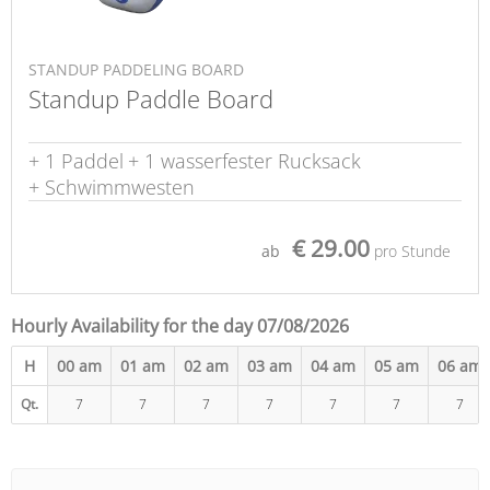
STANDUP PADDELING BOARD
Standup Paddle Board
+ 1 Paddel
+ 1 wasserfester Rucksack
+ Schwimmwesten
€ 29.00
ab
pro Stunde
Hourly Availability for the day 07/08/2026
H
00 am
01 am
02 am
03 am
04 am
05 am
06 am
Qt.
7
7
7
7
7
7
7