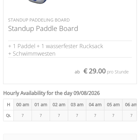
STANDUP PADDELING BOARD
Standup Paddle Board
+ 1 Paddel
+ 1 wasserfester Rucksack
+ Schwimmwesten
€ 29.00
ab
pro Stunde
Hourly Availability for the day 09/08/2026
H
00 am
01 am
02 am
03 am
04 am
05 am
06 am
Qt.
7
7
7
7
7
7
7