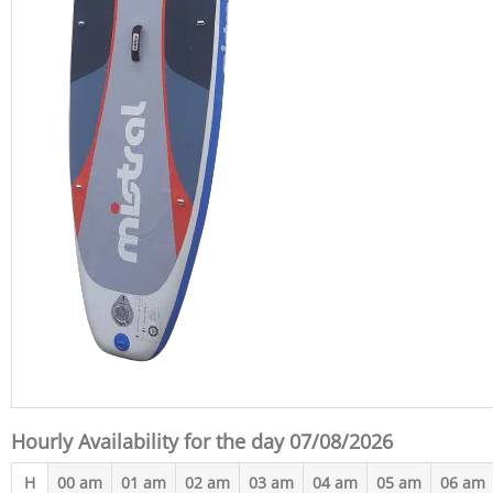
Hourly Availability for the day 07/08/2026
H
00 am
01 am
02 am
03 am
04 am
05 am
06 am