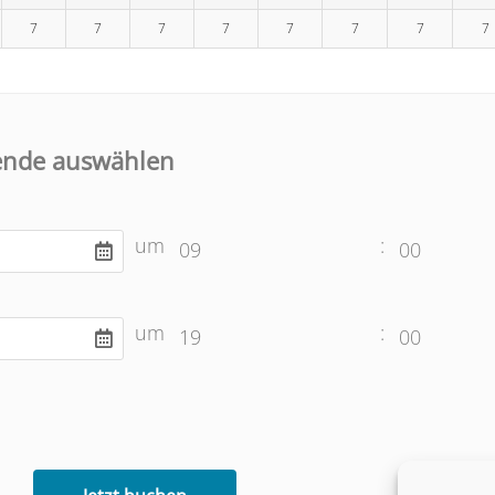
7
7
7
7
7
7
7
7
ende auswählen
um
:
09
00
um
:
19
00