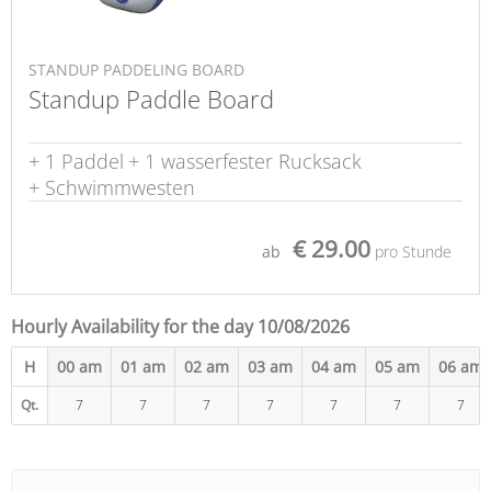
STANDUP PADDELING BOARD
Standup Paddle Board
+ 1 Paddel
+ 1 wasserfester Rucksack
+ Schwimmwesten
€ 29.00
ab
pro Stunde
Hourly Availability for the day 10/08/2026
H
00 am
01 am
02 am
03 am
04 am
05 am
06 am
Qt.
7
7
7
7
7
7
7